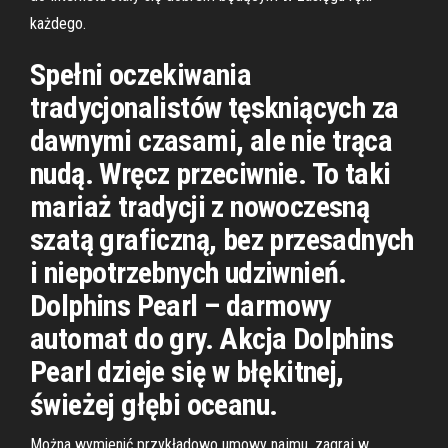
każdego.
Spełni oczekiwania
tradycjonalistów tęskniących za
dawnymi czasami, ale nie trąca
nudą. Wręcz przeciwnie. To taki
mariaż tradycji z nowoczesną
szatą graficzną, bez przesadnych
i niepotrzebnych udziwnień.
Dolphins Pearl – darmowy
automat do gry. Akcja Dolphins
Pearl dzieje się w błękitnej,
świeżej głębi oceanu.
Można wymienić przykładowo umowy najmu, zagraj w