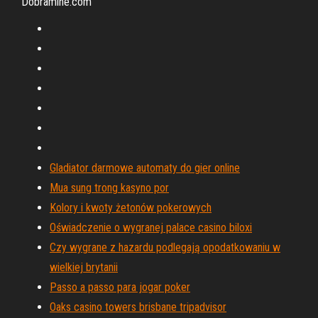
Dobramine.com
Gladiator darmowe automaty do gier online
Mua sung trong kasyno por
Kolory i kwoty żetonów pokerowych
Oświadczenie o wygranej palace casino biloxi
Czy wygrane z hazardu podlegają opodatkowaniu w
wielkiej brytanii
Passo a passo para jogar poker
Oaks casino towers brisbane tripadvisor