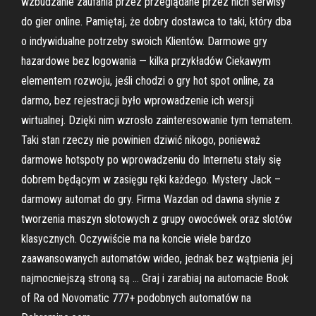
wzbudzanie zaufania przez przeglądane przez nich serwisy
do gier online. Pamiętaj, że dobry dostawca to taki, który dba
o indywidualne potrzeby swoich Klientów. Darmowe gry
hazardowe bez logowania — kilka przykładów Ciekawym
elementem rozwoju, jeśli chodzi o gry hot spot online, za
darmo, bez rejestracji było wprowadzenie ich wersji
wirtualnej. Dzięki nim wzrosło zainteresowanie tym tematem.
Taki stan rzeczy nie powinien dziwić nikogo, ponieważ
darmowe hotspoty po wprowadzeniu do Internetu stały się
dobrem będącym w zasięgu ręki każdego. Mystery Jack –
darmowy automat do gry. Firma Wazdan od dawna słynie z
tworzenia maszyn slotowych z grupy owocówek oraz slotów
klasycznych. Oczywiście ma na koncie wiele bardzo
zaawansowanych automatów wideo, jednak bez wątpienia jej
najmocniejszą stroną są … Graj i zarabiaj na automacie Book
of Ra od Novomatic 777+ podobnych automatów na