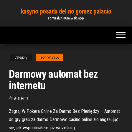
Skip
kasyno posada del rio gomez palacio
to
admiral24inum.web.app
the
content
Category
Yovino19956
Darmowy automat bez
internetu
By
AUTHOR
Zagraj W Pokera Online Za Darmo Bez Pieniędzy – Automat
do gry grać za darmo Darmowe casino online ale angażując
się, jak wspomniałem już wcześniej.