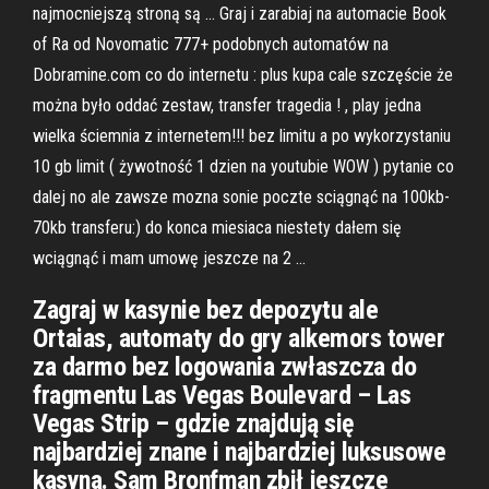
najmocniejszą stroną są … Graj i zarabiaj na automacie Book
of Ra od Novomatic 777+ podobnych automatów na
Dobramine.com co do internetu : plus kupa cale szczęście że
można było oddać zestaw, transfer tragedia ! , play jedna
wielka ściemnia z internetem!!! bez limitu a po wykorzystaniu
10 gb limit ( żywotność 1 dzien na youtubie WOW ) pytanie co
dalej no ale zawsze mozna sonie poczte sciągnąć na 100kb-
70kb transferu:) do konca miesiaca niestety dałem się
wciągnąć i mam umowę jeszcze na 2 …
Zagraj w kasynie bez depozytu ale
Ortaias, automaty do gry alkemors tower
za darmo bez logowania zwłaszcza do
fragmentu Las Vegas Boulevard – Las
Vegas Strip – gdzie znajdują się
najbardziej znane i najbardziej luksusowe
kasyna. Sam Bronfman zbił jeszcze