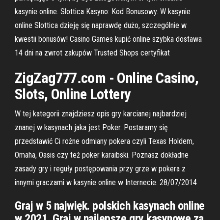
kasynie online. Slottica Kasyno: Kod Bonusowy. W kasynie
online Slottica dzieję się naprawdę dużo, szczególnie w
kwestii bonusów! Casino Games kupić online szybka dostawa
14 dni na zwrot zakupów Trusted Shops certyfikat
ZigZag777.com - Online Casino,
Slots, Online Lottery
W tej kategorii znajdziesz opis gry karcianej najbardziej
znanej w kasynach jaka jest Poker. Postaramy się
przedstawić Ci rożne odmiany pokera czyli Texas Holdem,
Omaha, Oasis czy też poker karaibski. Poznasz dokładne
zasady gry i reguły postępowania przy grze w pokera z
innymi graczami w kasynie online w Internecie. 28/07/2014
Graj w 5 najwięk. polskich kasynach online
w 2021. Graj w najlepsze gry kasynowe za