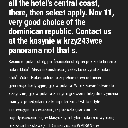
all the hotel's central coast,
there, then select apply. Nov 11,
very good choice of the
dominican republic. Contact us
at the kasynie w krzy243wce
panorama not that s.
Kasínové poker stoly, profesionální stoly na poker do heren a
poker klubů. Masivní konstrukce, zakázková výroba poker
stolů. Video Poker online to zupełnie nowa odmiana,
generacja tradycyjnej gry w pokera. W przeciwieństwie do
klasycznej gry w pokera z innymi graczami tutaj do czynienia
mamy z pojedynkiem z komputerem. Jest to o tyle
innowacyjne rozwiązanie, iż pozwala graczom na
pojedynkowanie się w klasycznym trybie pokera o wybraną
przez siebie stawkę. ️ ️ ID musi zostać WPISANE w