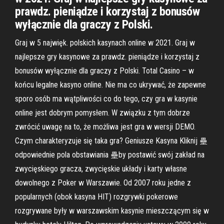
prawdz. pieniądze i korzystaj z bonusów
wyłącznie dla graczy z Polski.
Graj w 5 najwięk. polskich kasynach online w 2021. Graj w
najlepsze gry kasynowe za prawdz. pieniądze i korzystaj z
bonusów wyłącznie dla graczy z Polski. Total Casino – w
końcu legalne kasyno online. Nie ma co ukrywać, że zapewne
sporo osób ma wątpliwości co do tego, czy gra w kasynie
online jest dobrym pomysłem. W związku z tym dobrze
zwrócić uwagę na to, że możliwa jest gra w wersji DEMO.
Czym charakteryzuje się taka gra? Geniusze Kasyna Kliknij 壘
odpowiednie pola obstawiania 壘by postawić swój zakład na
zwycięskiego gracza, zwycięskie układy i karty własne
dowolnego z Poker w Warszawie. Od 2007 roku jedne z
popularnych (obok kasyna HIT) rozgrywki pokerowe
rozgrywane były w warszawskim kasynie mieszczącym się w