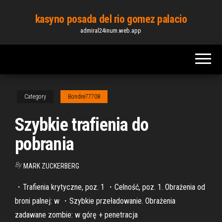
Skip
kasyno posada del rio gomez palacio
to
admiral24inum.web.app
the
content
Category
Bondre77708
Szybkie trafienia do
pobrania
By
MARK ZUCKERBERG
・Trafienia krytyczne, poz. 1 ・Celność, poz. 1. Obrażenia od
broni palnej: w ・Szybkie przeładowanie. Obrażenia
zadawane zombie: w górę + penetracja