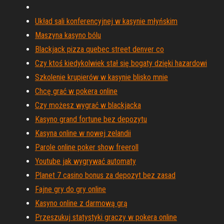
Układ sali konferencyjnej w kasynie młyńskim
Maszyna kasyno bólu
Blackjack pizza quebec street denver co
Czy ktoś kiedykolwiek stał się bogaty dzięki hazardowi
Szkolenie krupierów w kasynie blisko mnie
Chcę grać w pokera online
Czy możesz wygrać w blackjacka
Kasyno grand fortune bez depozytu
Kasyna online w nowej zelandii
Parole online poker show freeroll
Youtube jak wygrywać automaty
Planet 7 casino bonus za depozyt bez zasad
Fajne gry do gry online
Kasyno online z darmową grą
Przeszukuj statystyki graczy w pokera online