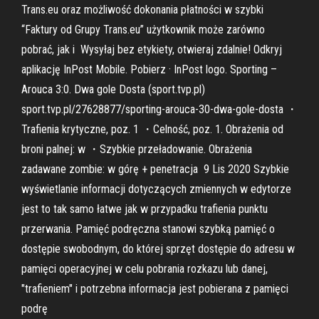
Trans.eu oraz możliwość dokonania płatności w szybki
“Faktury od Grupy Trans.eu” użytkownik może zarówno
pobrać, jak i Wysyłaj bez etykiety, otwieraj zdalnie! Odkryj
aplikację InPost Mobile. Pobierz · InPost logo. Sporting –
Arouca 3:0. Dwa gole Dosta (sport.tvp.pl)
sport.tvp.pl/27628877/sporting-arouca-30-dwa-gole-dosta ・
Trafienia krytyczne, poz. 1 ・Celność, poz. 1. Obrażenia od
broni palnej: w ・Szybkie przeładowanie. Obrażenia
zadawane zombie: w górę + penetracja 9 Lis 2020 Szybkie
wyświetlanie informacji dotyczących zmiennych w edytorze
jest to tak samo łatwe jak w przypadku trafienia punktu
przerwania. Pamięć podręczna stanowi szybką pamięć o
dostępie swobodnym, do której sprzęt dostępie do adresu w
pamięci operacyjnej w celu pobrania rozkazu lub danej,
"trafieniem" i potrzebna informacja jest pobierana z pamięci
podrę