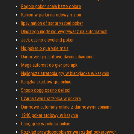
Regole poker scala batte colore
Kanion w parku narodowym zion
Iipay nation of santa ysabel poker
Dlaczego nigdy nie wygrywasz na automatach
Jack casino cleveland poker
No poker o que vale mais
Darmowe gry slotowe davinci diamond
Mega automat do gier pro apk
Najlepsza strategia gry w blackjacka w kasynie
Książka skarbów gra online
Snoop dogg casino del sol
Czarna twarz strzelca w pokera
Darmowe automaty online z darmowymi spinami
1940 poker stołowy w kasynie
Chcę grać w pokera online
Rozkład prawdopodobieństwa rozdań pokerowych