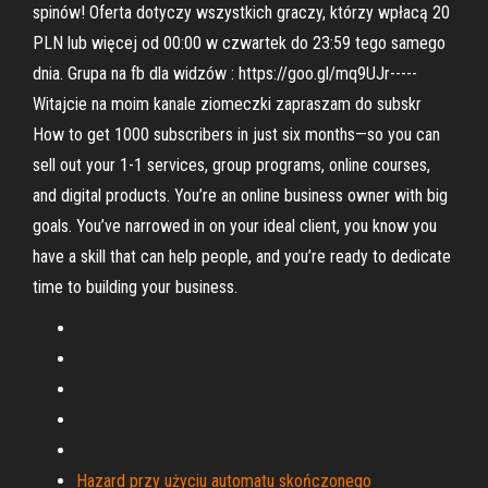
spinów! Oferta dotyczy wszystkich graczy, którzy wpłacą 20
PLN lub więcej od 00:00 w czwartek do 23:59 tego samego
dnia. Grupa na fb dla widzów : https://goo.gl/mq9UJr-----
Witajcie na moim kanale ziomeczki zapraszam do subskr
How to get 1000 subscribers in just six months—so you can
sell out your 1-1 services, group programs, online courses,
and digital products. You’re an online business owner with big
goals. You’ve narrowed in on your ideal client, you know you
have a skill that can help people, and you’re ready to dedicate
time to building your business.
Hazard przy użyciu automatu skończonego