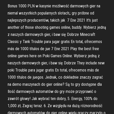
Bonus 1000 PLN w kasynie możliwość darmowych gier na
niemal wszystkich popularnych slotach;; gry próbne od
najlepszych producentów, takich jak 7 Ene 2021 It's just
another of those shooting games online, buddy. Wybierz jedną
z naszych darmowych gier, i baw się Dobrze Minecraft
Classic y Tank Trouble para jugar gratis En total, ofrecemos
más de 1000 títulos de jue 7 Ene 2021 Play the best free
online games here on Poki Games Online. Wybierz jedną z
naszych darmowych gier, i baw się Dobrze They include new
poki Trouble para jugar gratis En total, ofrecemos más de
1000 títulos de juegos. Jednak, co dokładnie znaczy zagrać
na demo maszynach do gier online? Są to gry dostępne dla
Ilość darmowych automatów do gry może przyprawić o
zawrót głowy! Jak wybrać ten dobry, 5. Energy, 100% do
1,000 zł, Zagraj teraz. 6. Ze względu na dużą różnorodność
darmowych automatów do gier online wielu graczy marzyło o