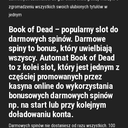
zgromadzeniu wszystkich swoich ulubionych tytułów w
jednym
Book of Dead – popularny slot do
darmowych spinów. Darmowe
spiny to bonus, który uwielbiają
wszyscy. Automat Book of Dead
to z kolei slot, który jest jednym z
częściej promowanych przez
kasyna online do wykorzystania
bonusowych darmowych spinów
np. na start lub przy kolejnym
doładowaniu konta.
Darmowych spinów nie dostaniesz od razu wszystkich. 100