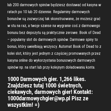
lub 200 darmowych spinów będziesz dostawać od kasyna w
ratach po 10 lub 20 dziennie. Regulaminy darmowych
bonusów są zazwyczaj tak skonstruowane, że możesz grać
w stu na raz, a twoje szanse na wygranie coś z darmowego
bonusu bez depozytu są praktycznie zerowe. Book of Dead
– popularny slot do darmowych spinów. Darmowe spiny to
bonus, który uwielbiają wszyscy. Automat Book of Dead to z
kolei slot, który jest jednym z częściej promowanych przez
kasyna online do wykorzystania bonusowych darmowych
spinów np. na start lub przy kolejnym doładowaniu konta.
1000 Darmowych gier. 1,266 likes.
Znajdziesz tutaj 1000 świetnych,
ciekawych, darmowych gier! Kontakt:
1000darmowychgier@wp.pl Pisz ze
wszystkim! =)