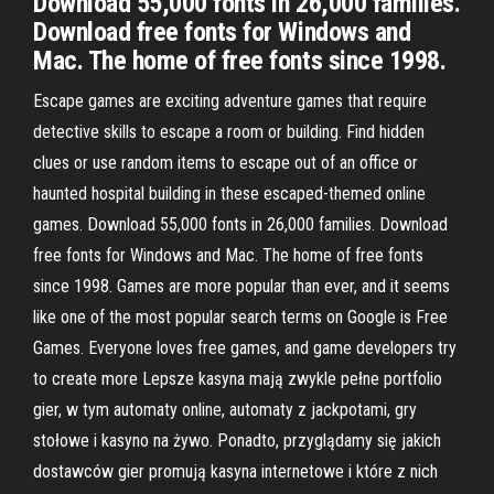
Download 55,000 fonts in 26,000 families.
Download free fonts for Windows and
Mac. The home of free fonts since 1998.
Escape games are exciting adventure games that require
detective skills to escape a room or building. Find hidden
clues or use random items to escape out of an office or
haunted hospital building in these escaped-themed online
games. Download 55,000 fonts in 26,000 families. Download
free fonts for Windows and Mac. The home of free fonts
since 1998. Games are more popular than ever, and it seems
like one of the most popular search terms on Google is Free
Games. Everyone loves free games, and game developers try
to create more Lepsze kasyna mają zwykle pełne portfolio
gier, w tym automaty online, automaty z jackpotami, gry
stołowe i kasyno na żywo. Ponadto, przyglądamy się jakich
dostawców gier promują kasyna internetowe i które z nich