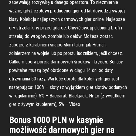
zapewniają rozrywkę u danego operatora. To niezmiernie
ważne, gdyż czołowi producenci gier od lat dowodzą swojej
klasy Kolekcja najlepszych darmowych gier online. Najlepsze
gry strzelanki w przeglądarce. Chwyć swoją ulubioną broń i
strzelaj do wrogów, zombie lub celów. Możesz zostać
zabójcą z karabinem snajperskim takim jak Hitman,
żołnierzem na wojnie lub po prostu łucznikiem, jeśli chcesz.
Całkiem spora porcja darmowych środków i kręceń. Bonusy
powitalne muszą być obrócone w ciągu 14 dni od daty
otrzymania 50 razy. Wartość obrotu dla kolejnych gier jest
następująca: 100% – sloty (z wyjątkiem gier slotów podanych
w regulaminie), 5% – Baccarat, Blackjack, Hi-Lo (z wyjątkiem
gier z żywym krupierem), 5% – Video
Bonus 1000 PLN w kasynie
możliwość darmowych gier na